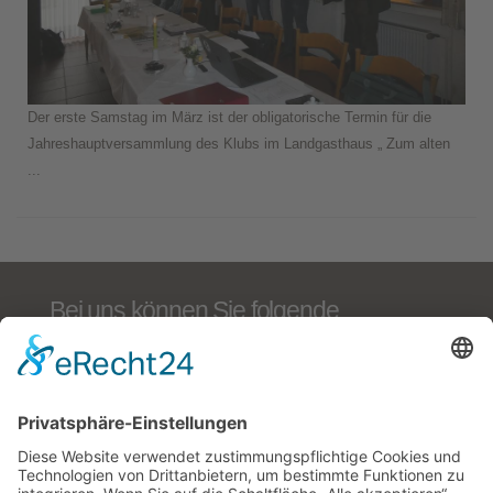
Der erste Samstag im März ist der obligatorische Termin für die
Jahreshauptversammlung des Klubs im Landgasthaus „ Zum alten
...
Bei uns können Sie folgende
ausgeschriebene Zucht- und
Jagdgebrauchshundeprüfungen
führen:
BTR, Derby/VJP, Solms/HZP, AZP, VGP, VPS,
VSwP, VFsP, BP §6 und §7 NRW, Dr. Kleemann-