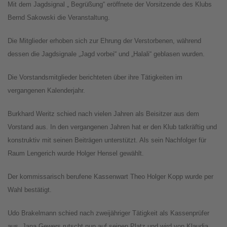
Mit dem Jagdsignal „ Begrüßung“ eröffnete der Vorsitzende des Klubs
Bernd Sakowski die Veranstaltung.
Die Mitglieder erhoben sich zur Ehrung der Verstorbenen, während
dessen die Jagdsignale „Jagd vorbei“ und „Halali“ geblasen wurden.
Die Vorstandsmitglieder berichteten über ihre Tätigkeiten im
vergangenen Kalenderjahr.
Burkhard Weritz schied nach vielen Jahren als Beisitzer aus dem
Vorstand aus. In den vergangenen Jahren hat er den Klub tatkräftig und
konstruktiv mit seinen Beiträgen unterstützt. Als sein Nachfolger für
Raum Lengerich wurde Holger Hensel gewählt.
Der kommissarisch berufene Kassenwart Theo Holger Kopp wurde per
Wahl bestätigt.
Udo Brakelmann schied nach zweijähriger Tätigkeit als Kassenprüfer
aus. Jana Gewers rutscht nun auf seinen Platz und wird von Klaudia