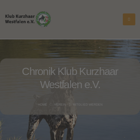
Chronik
Klub Kurzhaar
Westfalen e.V.
HOME
VEREIN
MITGLIED WERDEN