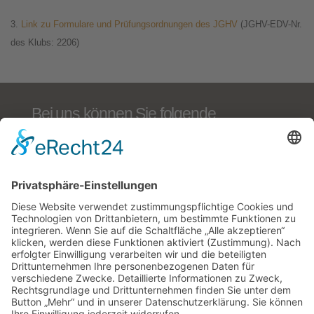
3.
Link zu Formulare und Prüfungsordnungen des JGHV
(JGHV-EDV-Nr.
des Klubs: 2206)
Bei uns können Sie folgende
ausgeschriebene Zucht- und
Jagdgebrauchshundeprüfungen
führen:
BTR, Derby/VJP, Solms/HZP, AZP, VGP, VPS,
VSwP, VFsP, BP §6 und §7 NRW, Dr. Kleemann-
Zuchtausleseprüfung, IKP
PRÜFUNGSTERMINE